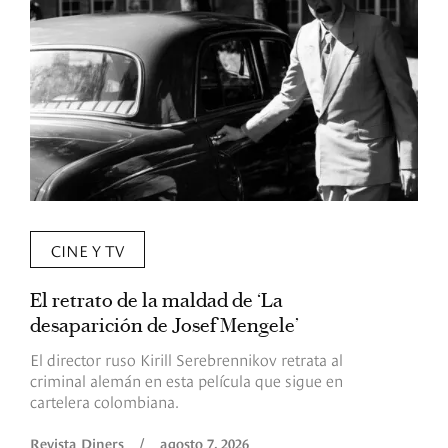
CINE Y TV
El retrato de la maldad de ‘La
L
desaparición de Josef Mengele’
d
d
El director ruso Kirill Serebrennikov retrata al
criminal alemán en esta película que sigue en
F
cartelera colombiana.
s
O
Revista Diners
/
agosto 7, 2026
é