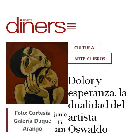
CULTURA
ARTE Y LIBROS
Dolor y
esperanza, la
dualidad del
Foto:
Cortesía
junio
artista
Galería Duque
15,
Oswaldo
Arango
2021