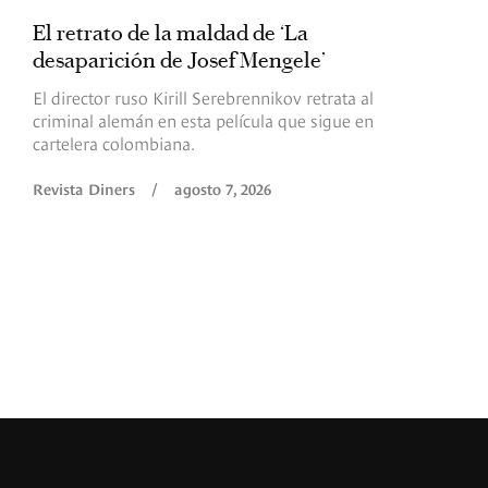
El retrato de la maldad de ‘La
L
desaparición de Josef Mengele’
d
d
El director ruso Kirill Serebrennikov retrata al
criminal alemán en esta película que sigue en
F
cartelera colombiana.
s
O
Revista Diners
/
agosto 7, 2026
é
c
p
a
R