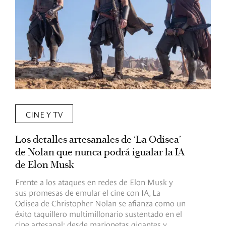
CINE Y TV
Los detalles artesanales de ‘La Odisea’
R
de Nolan que nunca podrá igualar la IA
m
de Elon Musk
I
Frente a los ataques en redes de Elon Musk y
E
sus promesas de emular el cine con IA, La
e
Odisea de Christopher Nolan se afianza como un
b
éxito taquillero multimillonario sustentado en el
C
cine artesanal: desde marionetas gigantes y
c