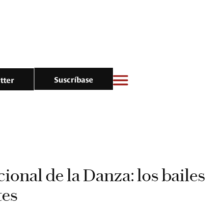
Suscríbase
tter
ional de la Danza: los bailes
tes