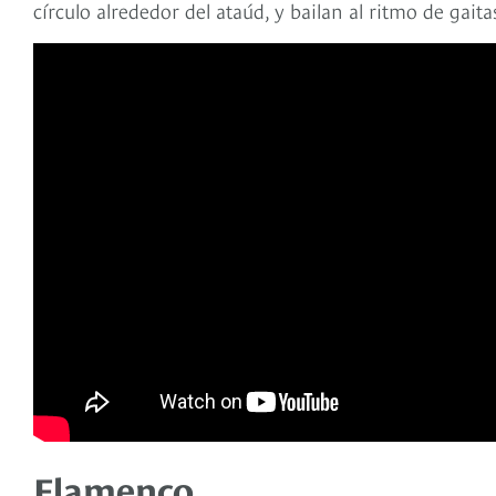
círculo alrededor del ataúd, y bailan al ritmo de gaita
Flamenco