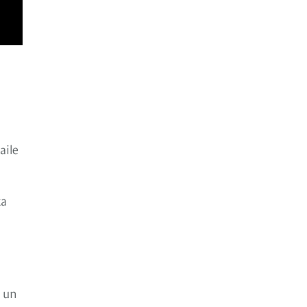
aile
ta
n un