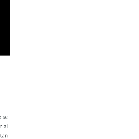
e se
r al
ntan