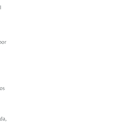
l
por
gos
da,