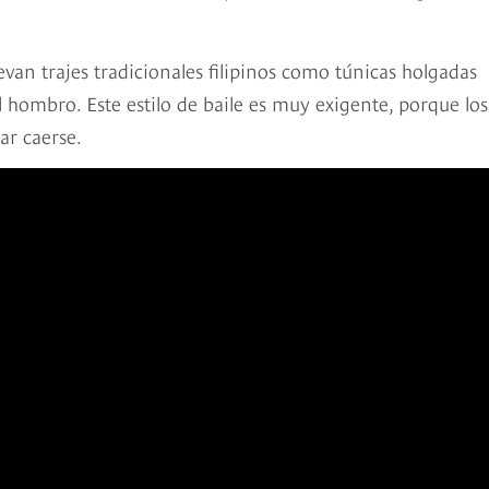
evan trajes tradicionales filipinos como túnicas holgadas
 hombro. Este estilo de baile es muy exigente, porque los
ar caerse.