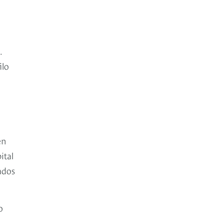
.
ilo
en
ital
ados
o