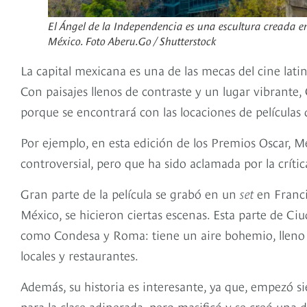
El Ángel de la Independencia es una escultura creada 
México. Foto Aberu.Go / Shutterstock
La capital mexicana es una de las mecas del cine lati
Con paisajes llenos de contraste y un lugar vibrante
porque se encontrará con las locaciones de películas
Por ejemplo, en esta edición de los Premios Oscar, Mé
controversial, pero que ha sido aclamada por la crít
Gran parte de la película se grabó en un
set
en Franci
México, se hicieron ciertas escenas. Esta parte de Ciu
como Condesa y Roma: tiene un aire bohemio, lleno
locales y restaurantes.
Además, su historia es interesante, ya que, empezó s
para la clase adinerada, pero masificó y se creó una 