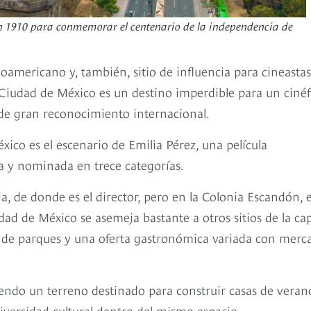
en 1910 para conmemorar el centenario de la independencia de
noamericano y, también, sitio de influencia para cineastas
, Ciudad de México es un destino imperdible para un cinéf
 de gran reconocimiento internacional.
xico es el escenario de Emilia Pérez, una película
ica y nominada en trece categorías.
a, de donde es el director, pero en la Colonia Escandón, 
dad de México se asemeja bastante a otros sitios de la cap
 de parques y una oferta gastronómica variada con merc
iendo un terreno destinado para construir casas de veran
diversidad cultural dentro del mismo espacio.