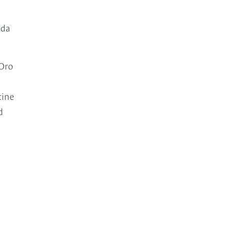
ida
 Oro
cine
d