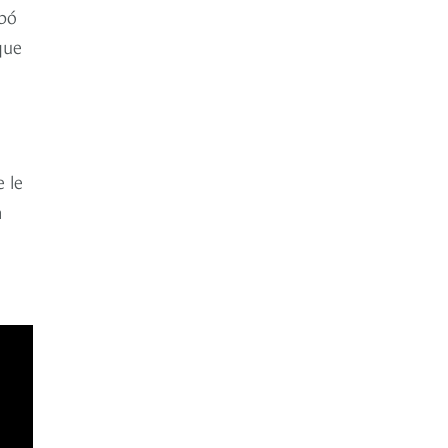
rbó
que
 le
n