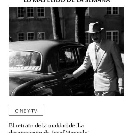
CINE Y TV
El retrato de la maldad de ‘La
L
desaparición de Josef Mengele’
d