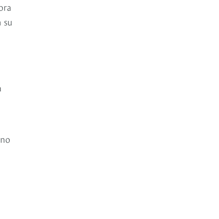
ora
n su
a
 no