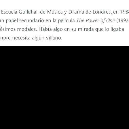
la Escuela Guildhall de Música y Drama de Londres, en 198
n papel secundario en la película
The Power of One
(1992)
ésimos modales. Había algo en su mirada que lo ligaba
mpre necesita algún villano.