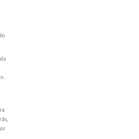
ndo
ida
ón.
ra
rás,
por