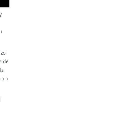
y
su
ozo
a de
la
ba a
l