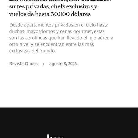
suites privadas, chefs exclusivos y
d
vuelos de hasta 30.000 dólares
E
c
Desde apartamentos privados en el cielo hasta
c
duchas, mayordomos y cenas gourmet, estas
son las aerolíneas que han llevado el lujo aéreo a
R
otro nivel y se encuentran entre las más
exclusivas del mundo.
Revista Diners
/
agosto 8, 2026