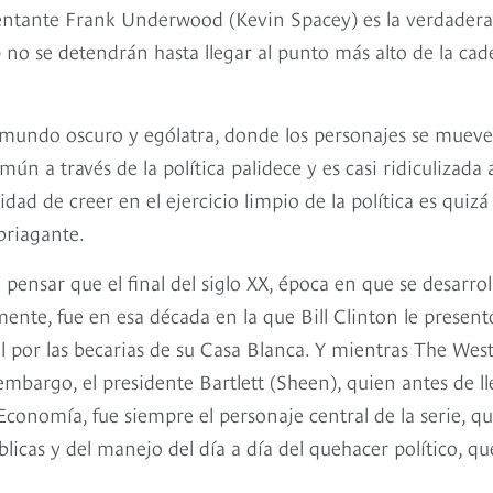
sentante Frank Underwood (Kevin Spacey) es la verdadera
no se detendrán hasta llegar al punto más alto de la ca
mundo oscuro y ególatra, donde los personajes se muev
n a través de la política palidece y es casi ridiculizada 
dad de creer en el ejercicio limpio de la política es quiz
briagante.
ensar que el final del siglo XX, época en que se desarrol
nte, fue en esa década en la que Bill Clinton le present
 por las becarias de su Casa Blanca. Y mientras The Wes
embargo, el presidente Bartlett (Sheen), quien antes de ll
conomía, fue siempre el personaje central de la serie, qu
licas y del manejo del día a día del quehacer político, qu