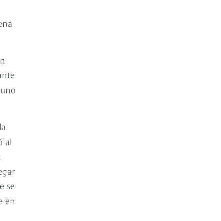
dena
en
ante
á uno
la
ó al
t
egar
e se
e en