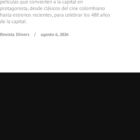
películas que convierten a la capital en
protagonista, desde clásicos del cine colombiano
hasta estrenos recientes, para celebrar los 488 años
de la capital.
Revista Diners
/
agosto 6, 2026