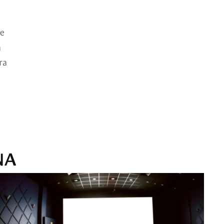
se
a
ra
NA