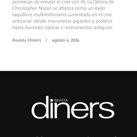
promesas de emular el cine con IA, La Odisea de
Christopher Nolan se afianza como un éxito
taquillero multimillonario sustentado en el cine
artesanal: desde marionetas gigantes y prótesis
hasta ilusiones ópticas e instrumentos antiguos.
Revista Diners
/
agosto 6, 2026