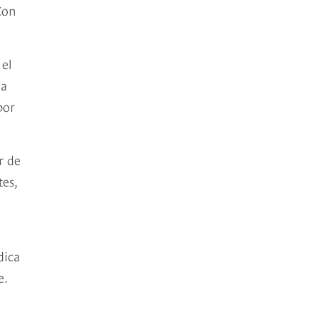
Con
el
la
por
r de
tes,
y
dica
e.