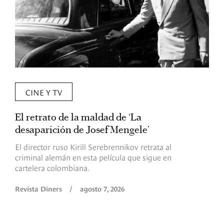
CINE Y TV
El retrato de la maldad de ‘La
L
desaparición de Josef Mengele’
d
d
El director ruso Kirill Serebrennikov retrata al
criminal alemán en esta película que sigue en
F
cartelera colombiana.
s
O
Revista Diners
/
agosto 7, 2026
é
c
p
a