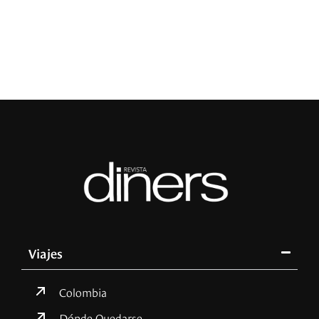
R
Viajes
Colombia
Dónde Quedarse