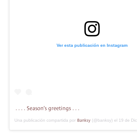
Ver esta publicación en Instagram
. . . . Season’s greetings . . .
Banksy
Una publicación compartida por
(@banksy) el
19 de Dic de