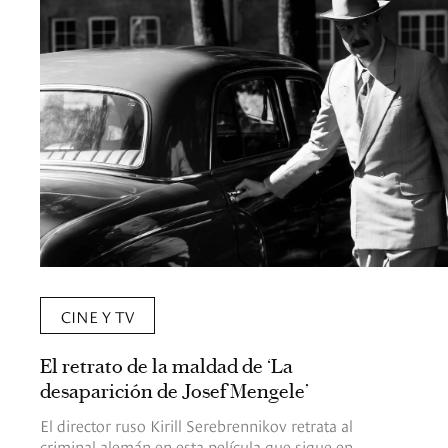
CINE Y TV
El retrato de la maldad de ‘La
desaparición de Josef Mengele’
El director ruso Kirill Serebrennikov retrata al
criminal alemán en esta película que sigue en