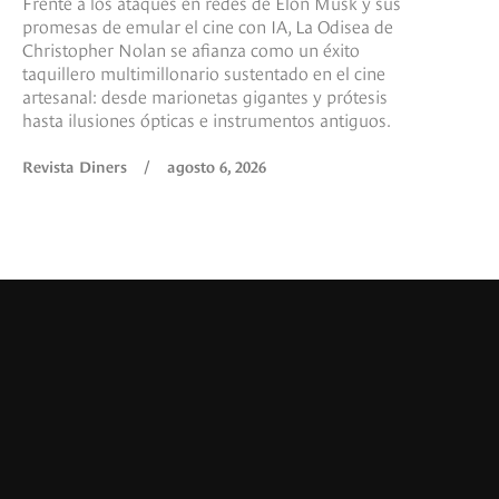
Frente a los ataques en redes de Elon Musk y sus
promesas de emular el cine con IA, La Odisea de
Christopher Nolan se afianza como un éxito
taquillero multimillonario sustentado en el cine
artesanal: desde marionetas gigantes y prótesis
hasta ilusiones ópticas e instrumentos antiguos.
Revista Diners
/
agosto 6, 2026