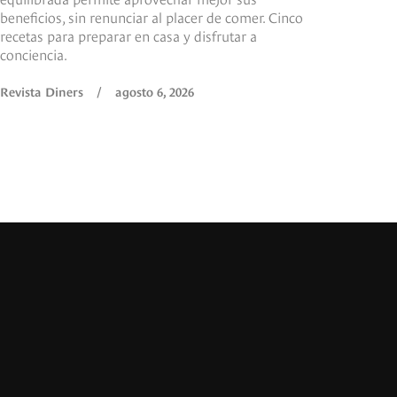
beneficios, sin renunciar al placer de comer. Cinco
recetas para preparar en casa y disfrutar a
conciencia.
Revista Diners
/
agosto 6, 2026