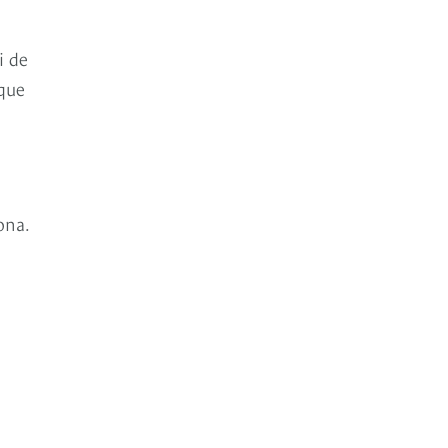
i de
 que
ona.