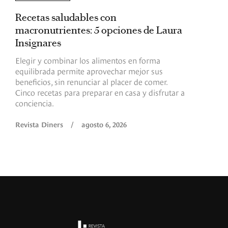
Recetas saludables con
L
macronutrientes: 5 opciones de Laura
p
Insignares
p
Elegir y combinar los alimentos en forma
S
equilibrada permite aprovechar mejor sus
p
beneficios, sin renunciar al placer de comer.
p
Cinco recetas para preparar en casa y disfrutar a
h
conciencia.
a
Revista Diners
/
agosto 6, 2026
R