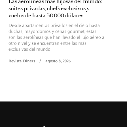
Las aerolíneas más lujosas del mundo:
E
suites privadas, chefs exclusivos y
d
vuelos de hasta 30.000 dólares
E
c
Desde apartamentos privados en el cielo hasta
c
duchas, mayordomos y cenas gourmet, estas
son las aerolíneas que han llevado el lujo aéreo a
R
otro nivel y se encuentran entre las más
exclusivas del mundo.
Revista Diners
/
agosto 8, 2026