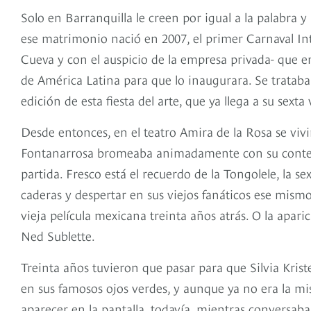
Solo en Barranquilla le creen por igual a la palabra y 
ese matrimonio nació en 2007, el primer Carnaval Int
Cueva y con el auspicio de la empresa privada- que e
de América Latina para que lo inaugurara. Se trataba
edición de esta fiesta del arte, que ya llega a su sexta
Desde entonces, en el teatro Amira de la Rosa se vi
Fontanarrosa bromeaba animadamente con su contert
partida. Fresco está el recuerdo de la Tongolele, la se
caderas y despertar en sus viejos fanáticos ese mismo
vieja película mexicana treinta años atrás. O la apa
Ned Sublette.
Treinta años tuvieron que pasar para que Silvia Kriste
en sus famosos ojos verdes, y aunque ya no era la mi
aparecer en la pantalla, todavía, mientras conversab