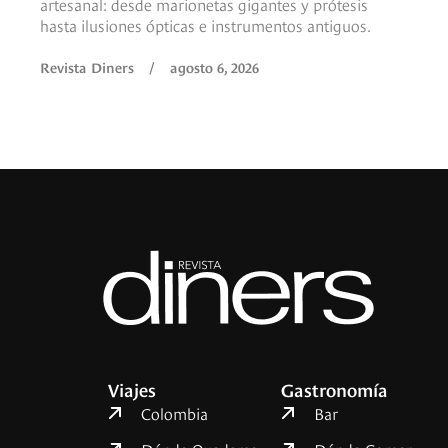
artesanal: desde marionetas gigantes y prótesis
hasta ilusiones ópticas e instrumentos antiguos.
Revista Diners
/
agosto 6, 2026
Viajes
Gastronomía
Colombia
Bar