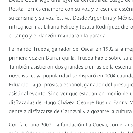
Rosita Fornés enamoró con su voz y presencia escén
su carisma y su voz festiva. Desde Argentina y Méxic
nitroglicerina: Liliana Felipe y Jesusa Rodríguez dier
el tango y el danzón mandaron la parada.
Fernando Trueba, ganador del Oscar en 1992 a la mejo
primera vez en Barranquilla. Trueba habló sobre su ap
También asistieron dos grandes plumas de la escena l
novelista cuya popularidad se disparó en 2004 cuando 
Eduardo Lago, prosista español, ganador del prestigi
asistir al evento. Sino ver que estaban en medio de u
disfrazadas de Hugo Chávez, George Bush o Fanny Mik
gente a disfrazarse de Carnaval y a gozarse la cultura
Corría el año 2007. La fundación La Cueva, con el aus
más difíciles en una ciudad que aparentemente le dab