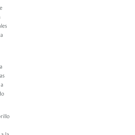
De
a
les
ra
a
as
na
do
rillo
a la