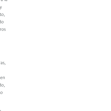
y
to,
do
ros
as,
 en
do,
ño
a