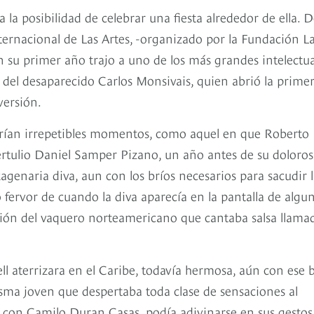
a la posibilidad de celebrar una fiesta alrededor de ella. 
ernacional de Las Artes, -organizado por la Fundación L
n su primer año trajo a uno de los más grandes intelectua
 del desaparecido Carlos Monsivais, quien abrió la prime
 versión.
virían irrepetibles momentos, como aquel en que Roberto
ulio Daniel Samper Pizano, un año antes de su doloros
xagenaria diva, aun con los bríos necesarios para sacudir l
 fervor de cuando la diva aparecía en la pantalla de algu
rición del vaquero norteamericano que cantaba salsa llama
ll aterrizara en el Caribe, todavía hermosa, aún con ese b
sma joven que despertaba toda clase de sensaciones al
a con Camilo Duran Casas, podía adivinarse en sus gestos 