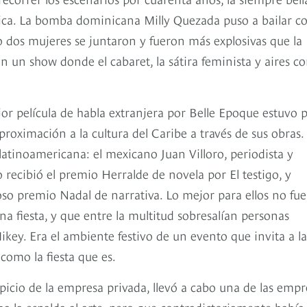
ica. La bomba dominicana Milly Quezada puso a bailar c
o dos mujeres se juntaron y fueron más explosivas que la
on un show donde el cabaret, la sátira feminista y aires 
r película de habla extranjera por Belle Epoque estuvo 
roximación a la cultura del Caribe a través de sus obras.
atinoamericana: el mexicano Juan Villoro, periodista y
recibió el premio Herralde de novela por El testigo, y
oso premio Nadal de narrativa. Lo mejor para ellos no fue
na fiesta, y que entre la multitud sobresalían personas
ey. Era el ambiente festivo de un evento que invita a la
 como la fiesta que es.
picio de la empresa privada, llevó a cabo una de las empr
a la espalda al arte, pero que contradictoriamente había