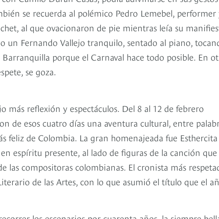
bién se recuerda al polémico Pedro Lemebel, performer 
ochet, al que ovacionaron de pie mientras leía su manifies
 un Fernando Vallejo tranquilo, sentado al piano, tocan
 Barranquilla porque el Carnaval hace todo posible. En ot
spete, se goza.
jo más reflexión y espectáculos. Del 8 al 12 de febrero
ron de esos cuatro días una aventura cultural, entre palabr
ás feliz de Colombia. La gran homenajeada fue Esthercita
en espíritu presente, al lado de figuras de la canción que
 de las compositoras colombianas. El cronista más respeta
erario de las Artes, con lo que asumió el título que el a
ecorrer los escenarios por cuarenta años, la siempre bell