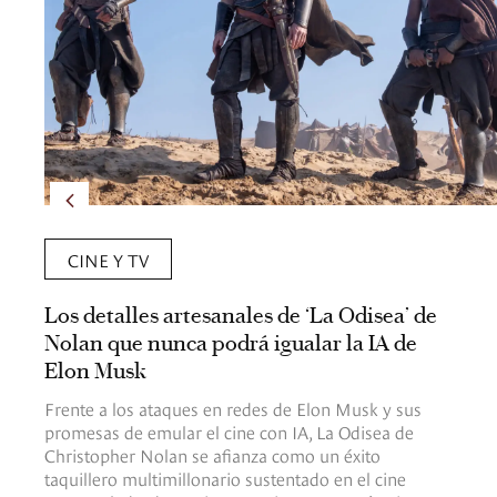
CINE Y TV
Los detalles artesanales de ‘La Odisea’ de
Nolan que nunca podrá igualar la IA de
Elon Musk
Frente a los ataques en redes de Elon Musk y sus
promesas de emular el cine con IA, La Odisea de
Christopher Nolan se afianza como un éxito
taquillero multimillonario sustentado en el cine