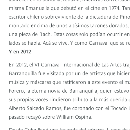
misma Emanuelle que debutó en el cine en 1974. Tam
escritor chileno sobreviviente de la dictadura de Pin
montado encima de unos altísimos tacones dorados; o
una pieza de Bach. Estas cosas solo podían ocurrir en
lados se habla. Acá se vive. Y como Carnaval que se re
Y en 2012
En 2012, el VI Carnaval Internacional de Las Artes tra
Barranquilla fue visitada por un de artistas que hicie
música y máscaras que ratificaron a este evento el m
Forero, la eterna novia de Barranquilla, quien estuvo 
sus propias voces rindieron tributo a la más querida
Alberto Salcedo Ramos, fue coronado con el Tocado Lit
pasado recayó sobre William Ospina.
Desde Cuba llegó una leyenda del cabaret. Luego de r