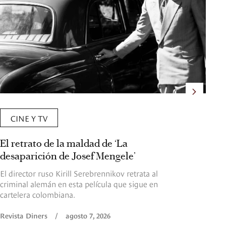
CINE Y TV
El retrato de la maldad de ‘La
Lo
desaparición de Josef Mengele’
No
E
El director ruso Kirill Serebrennikov retrata al
criminal alemán en esta película que sigue en
Fr
cartelera colombiana.
pr
Ch
Revista Diners
/
agosto 7, 2026
ta