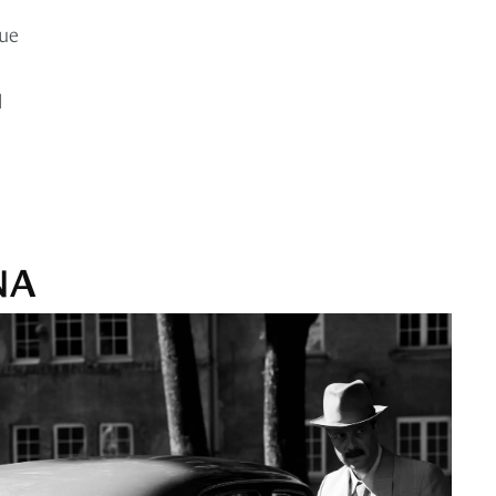
que
l
NA