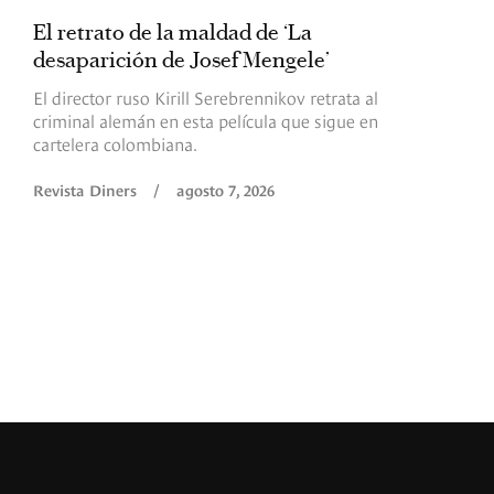
El retrato de la maldad de ‘La
L
desaparición de Josef Mengele’
d
d
El director ruso Kirill Serebrennikov retrata al
criminal alemán en esta película que sigue en
F
cartelera colombiana.
s
O
Revista Diners
/
agosto 7, 2026
é
c
p
a
R