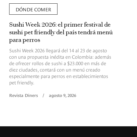
DÓNDE COMER
Sushi Week 2026: el primer festival de
L
sushi pet friendly del país tendrá menú
s
para perros
v
Sushi Week 2026 llegará del 14 al 23 de agosto
D
con una propuesta inédita en Colombia: además
d
de ofrecer rollos de sushi a $23.000 en más de
s
diez ciudades, contará con un menú creado
o
especialmente para perros en establecimientos
e
pet friendly.
R
Revista Diners
/
agosto 9, 2026