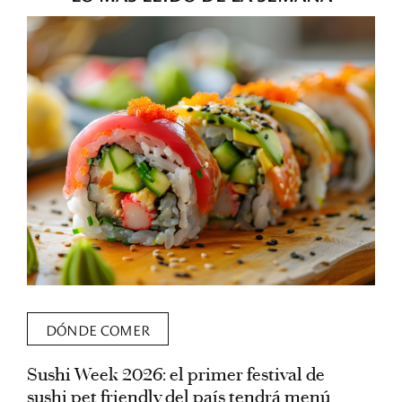
DÓNDE COMER
Sushi Week 2026: el primer festival de
L
sushi pet friendly del país tendrá menú
s