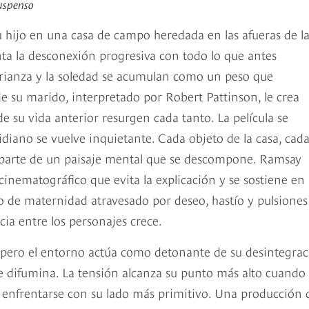
suspenso
u hijo en una casa de campo heredada en las afueras de l
nta la desconexión progresiva con todo lo que antes
 crianza y la soledad se acumulan como un peso que
e su marido, interpretado por Robert Pattinson, le crea
e su vida anterior resurgen cada tanto. La película se
iano se vuelve inquietante. Cada objeto de la casa, cad
 parte de un paisaje mental que se descompone. Ramsay
cinematográfico que evita la explicación y se sostiene en 
to de maternidad atravesado por deseo, hastío y pulsiones
cia entre los personajes crece.
, pero el entorno actúa como detonante de su desintegra
 se difumina. La tensión alcanza su punto más alto cuando 
a enfrentarse con su lado más primitivo. Una producción 