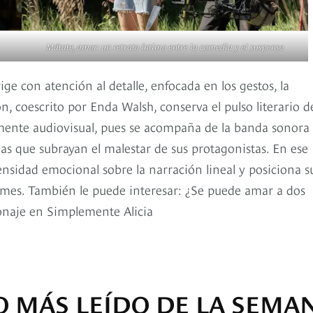
Mátate, amor: un retrato íntimo entre la comedia y el suspenso
 con atención al detalle, enfocada en los gestos, la
n, coescrito por Enda Walsh, conserva el pulso literario d
ramente audiovisual, pues se acompaña de la banda sonora
as que subrayan el malestar de sus protagonistas. En ese
ensidad emocional sobre la narración lineal y posiciona s
 mes. También le puede interesar: ¿Se puede amar a dos
onaje en Simplemente Alicia
O MÁS LEÍDO DE LA SEMA