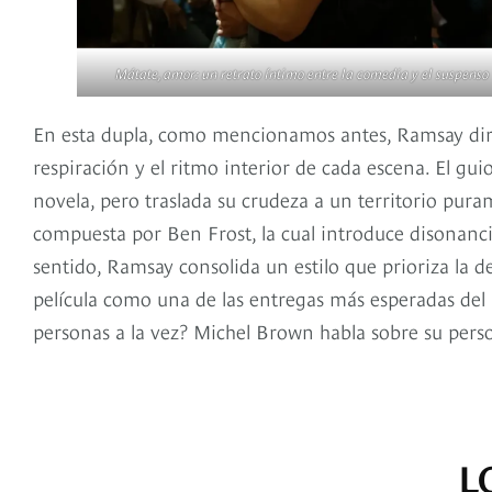
Mátate, amor: un retrato íntimo entre la comedia y el suspenso
En esta dupla, como mencionamos antes, Ramsay dirige
respiración y el ritmo interior de cada escena. El guio
novela, pero traslada su crudeza a un territorio pu
compuesta por Ben Frost, la cual introduce disonanci
sentido, Ramsay consolida un estilo que prioriza la d
película como una de las entregas más esperadas del
personas a la vez? Michel Brown habla sobre su pers
L