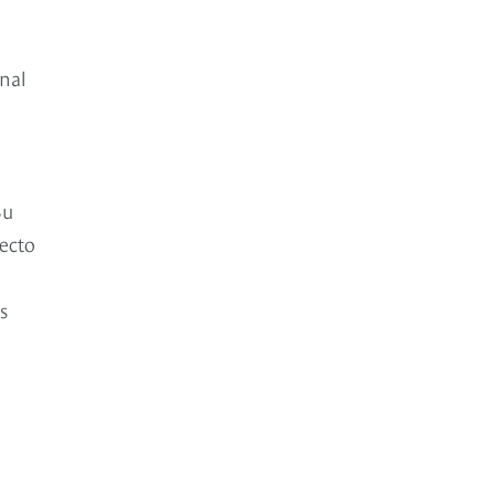
nal
Su
ecto
s