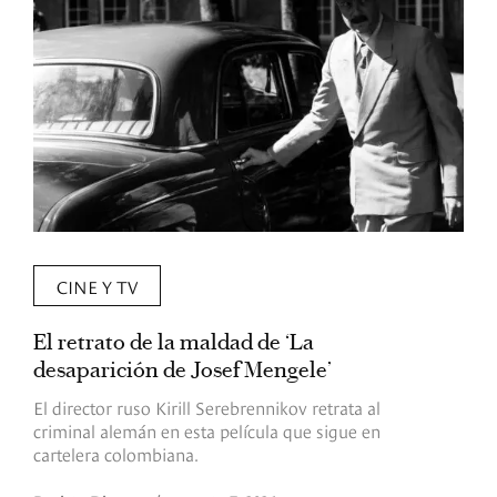
CINE Y TV
El retrato de la maldad de ‘La
L
desaparición de Josef Mengele’
d
d
El director ruso Kirill Serebrennikov retrata al
criminal alemán en esta película que sigue en
F
cartelera colombiana.
s
O