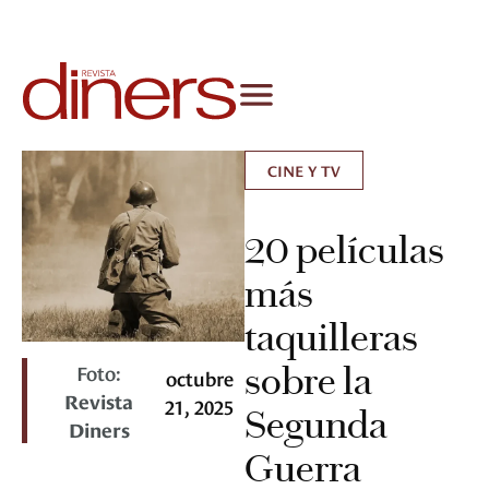
CINE Y TV
20 películas
más
taquilleras
Foto:
sobre la
octubre
Revista
21, 2025
Segunda
Diners
Guerra