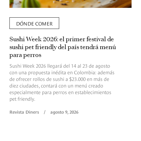
DÓNDE COMER
Sushi Week 2026: el primer festival de
L
sushi pet friendly del país tendrá menú
s
para perros
v
Sushi Week 2026 llegará del 14 al 23 de agosto
D
con una propuesta inédita en Colombia: además
d
de ofrecer rollos de sushi a $23.000 en más de
s
diez ciudades, contará con un menú creado
o
especialmente para perros en establecimientos
e
pet friendly.
R
Revista Diners
/
agosto 9, 2026