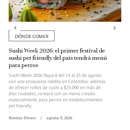
DÓNDE COMER
Sushi Week 2026: el primer festival de
L
sushi pet friendly del país tendrá menú
s
para perros
v
Sushi Week 2026 llegará del 14 al 23 de agosto
D
con una propuesta inédita en Colombia: además
d
de ofrecer rollos de sushi a $23.000 en más de
s
diez ciudades, contará con un menú creado
o
especialmente para perros en establecimientos
e
pet friendly.
R
Revista Diners
/
agosto 9, 2026