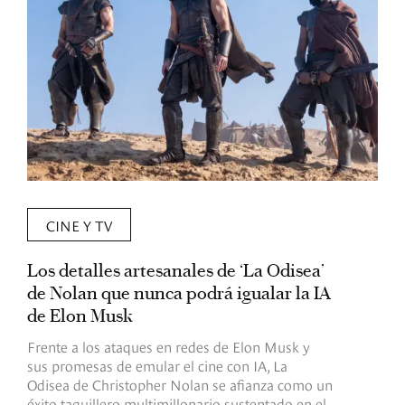
CINE Y TV
Los detalles artesanales de ‘La Odisea’
R
de Nolan que nunca podrá igualar la IA
m
de Elon Musk
I
Frente a los ataques en redes de Elon Musk y
E
sus promesas de emular el cine con IA, La
e
Odisea de Christopher Nolan se afianza como un
b
éxito taquillero multimillonario sustentado en el
C