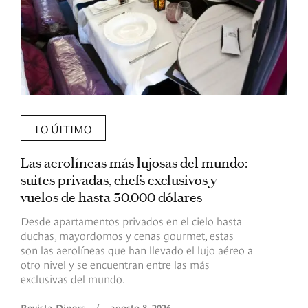
LO ÚLTIMO
Las aerolíneas más lujosas del mundo:
E
suites privadas, chefs exclusivos y
d
vuelos de hasta 30.000 dólares
E
c
Desde apartamentos privados en el cielo hasta
c
duchas, mayordomos y cenas gourmet, estas
son las aerolíneas que han llevado el lujo aéreo a
R
otro nivel y se encuentran entre las más
exclusivas del mundo.
Revista Diners
/
agosto 8, 2026