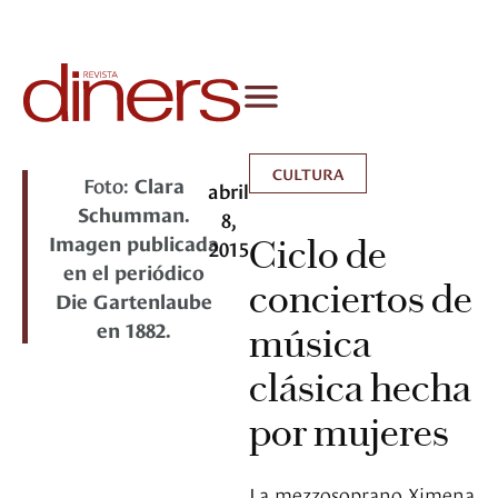
CULTURA
Foto:
Clara
abril
Schumman.
8,
Imagen publicada
Ciclo de
2015
en el periódico
conciertos de
Die Gartenlaube
en 1882.
música
clásica hecha
por mujeres
La mezzosoprano Ximena