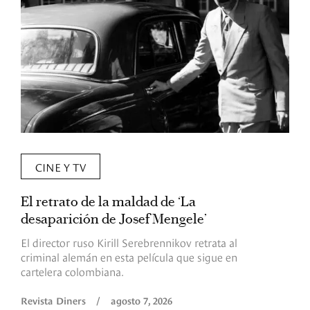
CINE Y TV
El retrato de la maldad de ‘La
L
desaparición de Josef Mengele’
d
d
El director ruso Kirill Serebrennikov retrata al
criminal alemán en esta película que sigue en
F
cartelera colombiana.
s
O
Revista Diners
/
agosto 7, 2026
é