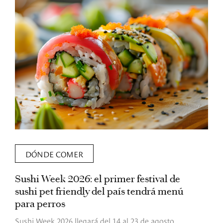
DÓNDE COMER
Sushi Week 2026: el primer festival de
L
sushi pet friendly del país tendrá menú
s
para perros
v
Sushi Week 2026 llegará del 14 al 23 de agosto
D