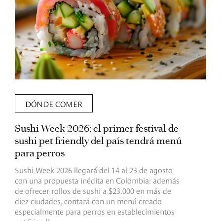
DÓNDE COMER
Sushi Week 2026: el primer festival de
L
sushi pet friendly del país tendrá menú
s
para perros
v
Sushi Week 2026 llegará del 14 al 23 de agosto
D
con una propuesta inédita en Colombia: además
d
de ofrecer rollos de sushi a $23.000 en más de
s
diez ciudades, contará con un menú creado
o
especialmente para perros en establecimientos
e