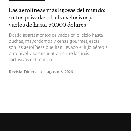
Las aerolíneas más lujosas del mundo:
E
suites privadas, chefs exclusivos y
d
vuelos de hasta 30.000 dólares
E
c
Desde apartamentos privados en el cielo hasta
c
duchas, mayordomos y cenas gourmet, estas
son las aerolíneas que han llevado el lujo aéreo a
R
otro nivel y se encuentran entre las más
exclusivas del mundo.
Revista Diners
/
agosto 8, 2026