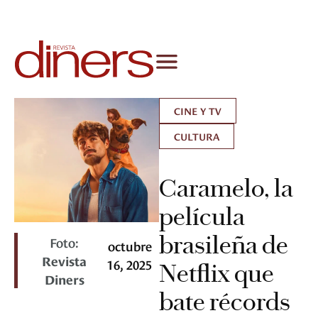
CINE Y TV
CULTURA
Caramelo, la
película
brasileña de
Foto:
octubre
Revista
16, 2025
Netflix que
Diners
bate récords