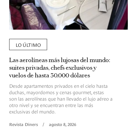
LO ÚLTIMO
Las aerolíneas más lujosas del mundo:
E
suites privadas, chefs exclusivos y
d
vuelos de hasta 30.000 dólares
E
c
Desde apartamentos privados en el cielo hasta
c
duchas, mayordomos y cenas gourmet, estas
son las aerolíneas que han llevado el lujo aéreo a
R
otro nivel y se encuentran entre las más
exclusivas del mundo.
Revista Diners
/
agosto 8, 2026