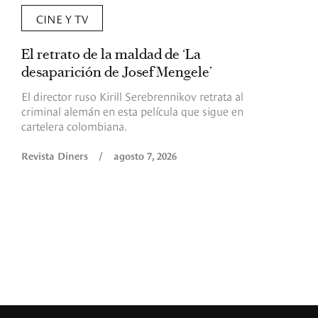
CINE Y TV
El retrato de la maldad de ‘La
L
desaparición de Josef Mengele’
d
d
El director ruso Kirill Serebrennikov retrata al
criminal alemán en esta película que sigue en
F
cartelera colombiana.
s
O
Revista Diners
/
agosto 7, 2026
é
c
p
a
R