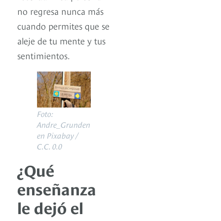
no regresa nunca más
cuando permites que se
aleje de tu mente y tus
sentimientos.
Foto:
Andre_Grunden
en Pixabay /
C.C. 0.0
¿Qué
enseñanza
le dejó el