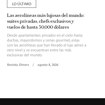
LO ÚLTIMO
Las aerolíneas más lujosas del mundo:
E
suites privadas, chefs exclusivos y
d
vuelos de hasta 30.000 dólares
E
c
Desde apartamentos privados en el cielo hasta
c
duchas, mayordomos y cenas gourmet, estas
son las aerolíneas que han llevado el lujo aéreo a
R
otro nivel y se encuentran entre las más
exclusivas del mundo.
Revista Diners
/
agosto 8, 2026