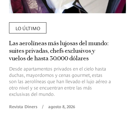
LO ÚLTIMO
Las aerolíneas más lujosas del mundo:
E
suites privadas, chefs exclusivos y
d
vuelos de hasta 30.000 dólares
E
c
Desde apartamentos privados en el cielo hasta
c
duchas, mayordomos y cenas gourmet, estas
son las aerolíneas que han llevado el lujo aéreo a
R
otro nivel y se encuentran entre las más
exclusivas del mundo.
Revista Diners
/
agosto 8, 2026