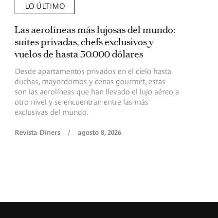
LO ÚLTIMO
Las aerolíneas más lujosas del mundo:
E
suites privadas, chefs exclusivos y
d
vuelos de hasta 30.000 dólares
E
c
Desde apartamentos privados en el cielo hasta
c
duchas, mayordomos y cenas gourmet, estas
son las aerolíneas que han llevado el lujo aéreo a
R
otro nivel y se encuentran entre las más
exclusivas del mundo.
Revista Diners
/
agosto 8, 2026