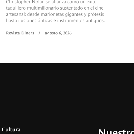
Christopher Nolan se afianza como un éxito
taquillero multimillonario sustentado en el cine
artesanal: desde marionetas gigantes y prótesis
hasta ilusiones ópticas e instrumentos antiguos.
Revista Diners
/
agosto 6, 2026
Nuestro
Cultura