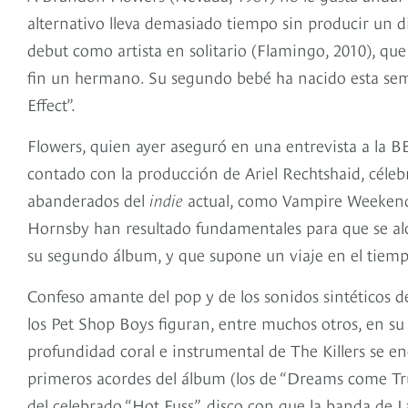
alternativo lleva demasiado tiempo sin producir un di
debut como artista en solitario (Flamingo, 2010), qu
fin un hermano. Su segundo bebé ha nacido esta sem
Effect”.
Flowers, quien ayer aseguró en una entrevista a la BB
contado con la producción de Ariel Rechtshaid, célebr
abanderados del
indie
actual, como Vampire Weekend
Hornsby han resultado fundamentales para que se al
su segundo álbum, y que supone un viaje en el tiempo
Confeso amante del pop y de los sonidos sintéticos
los Pet Shop Boys figuran, entre muchos otros, en su
profundidad coral e instrumental de The Killers se en
primeros acordes del álbum (los de “Dreams come Tr
del celebrado “Hot Fuss”, disco con que la banda de 