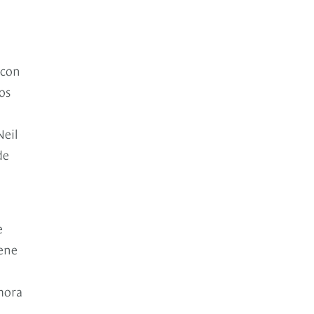
 con
os
Neil
de
e
iene
mora