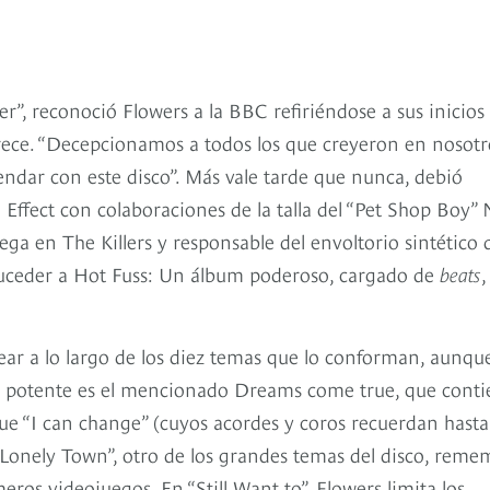
, reconoció Flowers a la BBC refiriéndose a sus inicios
ofrece. “Decepcionamos a todos los que creyeron en nosotr
dar con este disco”. Más vale tarde que nunca, debió
fect con colaboraciones de la talla del “Pet Shop Boy” 
ga en The Killers y responsable del envoltorio sintético 
 suceder a Hot Fuss: Un álbum poderoso, cargado de
beats
,
ear a lo largo de los diez temas que lo conforman, aunqu
te potente es el mencionado Dreams come true, que cont
que “I can change” (cuyos acordes y coros recuerdan hasta
“Lonely Town”, otro de los grandes temas del disco, reme
ros videojuegos. En “Still Want to”, Flowers limita los