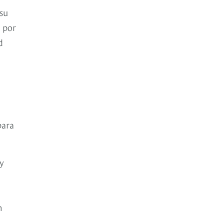
 su
a por
d
para
y
n