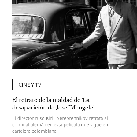
CINE Y TV
El retrato de la maldad de ‘La
desaparición de Josef Mengele’
El director ruso Kirill Serebrennikov retrata al
criminal alemán en esta película que sigue en
cartelera colombiana.