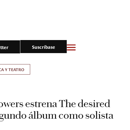
Suscríbase
tter
A Y TEATRO
owers estrena The desired
segundo álbum como solista