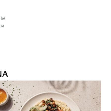
The
una
NA