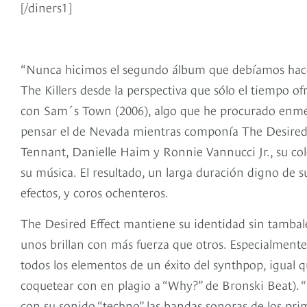
[/diners1]
“Nunca hicimos el segundo álbum que debíamos hacer”
The Killers desde la perspectiva que sólo el tiempo 
con Sam´s Town (2006), algo que he procurado enmen
pensar el de Nevada mientras componía The Desired Ef
Tennant, Danielle Haim y Ronnie Vannucci Jr., su cole
su música. El resultado, un larga duración digno de
efectos, y coros ochenteros.
The Desired Effect mantiene su identidad sin tambal
unos brillan con más fuerza que otros. Especialmen
todos los elementos de un éxito del synthpop, igual 
coquetear con en plagio a “Why?” de Bronski Beat). 
con su sonido “techno” las bandas sonoras de los prime