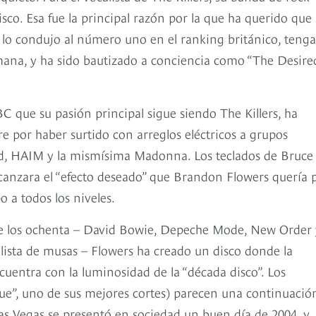
sco. Esa fue la principal razón por la que ha querido que
e lo condujo al número uno en el ranking británico, teng
ana, y ha sido bautizado a conciencia como “The Desire
C que su pasión principal sigue siendo The Killers, ha
e por haber surtido con arreglos eléctricos a grupos
, HAIM y la mismísima Madonna. Los teclados de Bruce
canzara el “efecto deseado” que Brandon Flowers quería 
 a todos los niveles.
 de los ochenta – David Bowie, Depeche Mode, New Order 
 lista de musas – Flowers ha creado un disco donde la
cuentra con la luminosidad de la “década disco”. Los
ue”, uno de sus mejores cortes) parecen una continuació
Las Vegas se presentó en sociedad un buen día de 2004, y