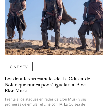
CINE Y TV
Los detalles artesanales de ‘La Odisea’ de
Nolan que nunca podrá igualar la IA de
Elon Musk
Frente a los ataques en redes de Elon Musk y sus
promesas de emular el cine con IA, La Odisea de