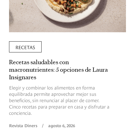
RECETAS
Recetas saludables con
L
macronutrientes: 5 opciones de Laura
p
Insignares
p
Elegir y combinar los alimentos en forma
S
equilibrada permite aprovechar mejor sus
p
beneficios, sin renunciar al placer de comer.
p
Cinco recetas para preparar en casa y disfrutar a
h
conciencia.
a
Revista Diners
/
agosto 6, 2026
R