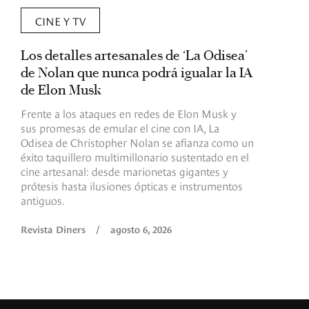
CINE Y TV
Los detalles artesanales de ‘La Odisea’
R
de Nolan que nunca podrá igualar la IA
m
de Elon Musk
I
Frente a los ataques en redes de Elon Musk y
E
sus promesas de emular el cine con IA, La
e
Odisea de Christopher Nolan se afianza como un
b
éxito taquillero multimillonario sustentado en el
C
cine artesanal: desde marionetas gigantes y
c
prótesis hasta ilusiones ópticas e instrumentos
antiguos.
R
Revista Diners
/
agosto 6, 2026