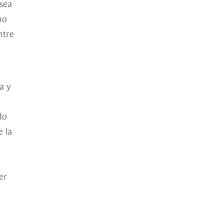
 sea
no
ntre
a y
do
e la
er