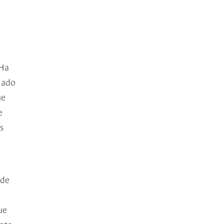
 Ha
nado
ue
e
s
 de
ue
anto