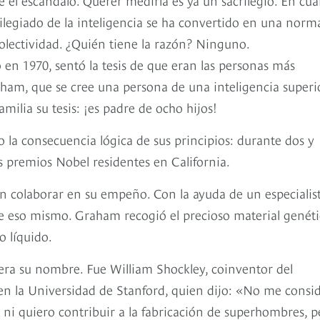
ivilegiado de la inteligencia se ha convertido en una norm
 colectividad. ¿Quién tiene la razón? Ninguno.
o en 1970, sentó la tesis de que eran las personas más
raham, que se cree una persona de una inteligencia superi
milia su tesis: ¡es padre de ocho hijos!
o la consecuencia lógica de sus principios: durante dos y
s premios Nobel residentes en California.
ron colaborar en su empeño. Con la ayuda de un especialis
e eso mismo. Graham recogió el precioso material genét
o líquido.
era su nombre. Fue William Shockley, coinventor del
r en la Universidad de Stanford, quien dijo: «No me consi
ni quiero contribuir a la fabricación de superhombres, p