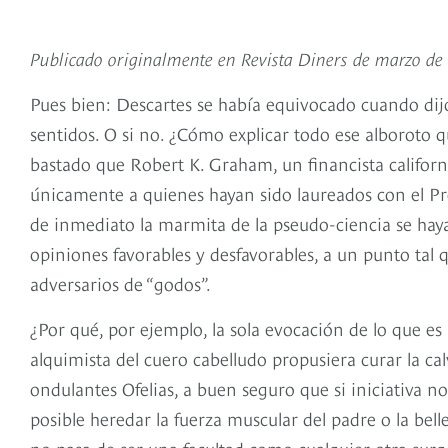
Publicado originalmente en Revista Diners de marzo d
Pues bien: Descartes se había equivocado cuando dij
sentidos. O si no. ¿Cómo explicar todo ese alboroto 
bastado que Robert K. Graham, un financista califo
únicamente a quienes hayan sido laureados con el P
de inmediato la marmita de la pseudo-ciencia se ha
opiniones favorables y desfavorables, a un punto tal 
adversarios de “godos”.
¿Por qué, por ejemplo, la sola evocación de lo que es
alquimista del cuero cabelludo propusiera curar la 
ondulantes Ofelias, a buen seguro que si iniciativa n
posible heredar la fuerza muscular del padre o la bell
no pasa de ser una facultad como cualquier otra-surge