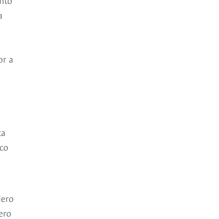
a
or a
ta
ico
dero
ero