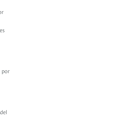
or
es
 por
del