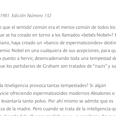
e 1981. Edición Número 132
o que el sentido’ común era el menos común de todos los
que se ha creado en torno a los llamados «bebés-Nobel»?
rniano, haya creado un «banco de espermatozoides» desti
remio Nobel en una cualquiera de sus acepciones, para q
ya puesto a hervir, desencadenando toda una tempestad d
que los partidarios de Graham son tratados de “nazis” y su
 la itneligencia provoca tantas tempestades? Si algún
calvicie ofreciendo espermatozoides modernos Absalones o
o levantaría tanto polvo. Por ahí mismo se admite que es
eza de la madre. Pero cuando se trata de la inteligencia-q
 el escándalo. Querer medirla es ya un sacrilegio. En cu