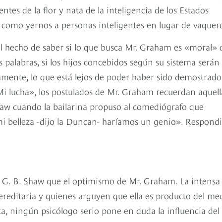
s de la flor y nata de la inteligencia de los Estados
 como yernos a personas inteligentes en lugar de vaquer
el hecho de saber si lo que busca Mr. Graham es «moral» 
as palabras, si los hijos concebidos según su sistema será
tamente, lo que está lejos de poder haber sido demostrado
Mi lucha», los postulados de Mr. Graham recuerdan aquell
w cuando la bailarina propuso al comediógrafo que
 mi belleza -dijo la Duncan- haríamos un genio». Respond
de G. B. Shaw que el optimismo de Mr. Graham. La intensa
ereditaria y quienes arguyen que ella es producto del me
a, ningún psicólogo serio pone en duda la influencia del