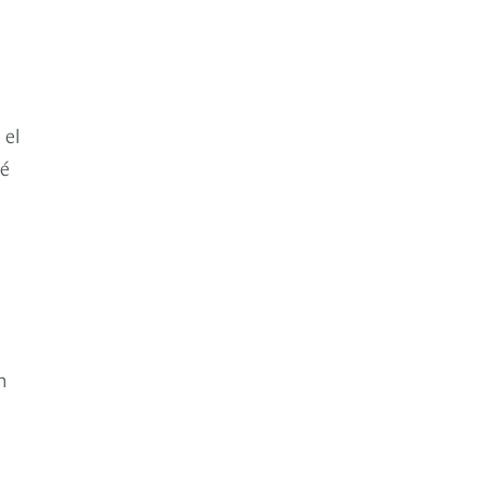
 el
té
n