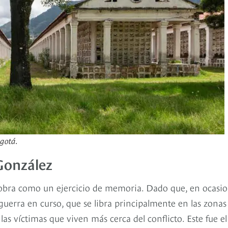
ogotá.
 González
 obra como un ejercicio de memoria. Dado que, en ocasio
 guerra en curso, que se libra principalmente en las zonas
s víctimas que viven más cerca del conflicto. Este fue el