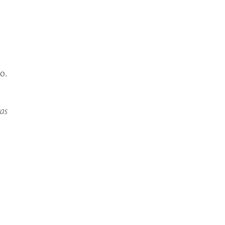
o.
as