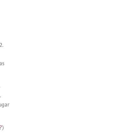
2.
as
s
.
ugar
?
)