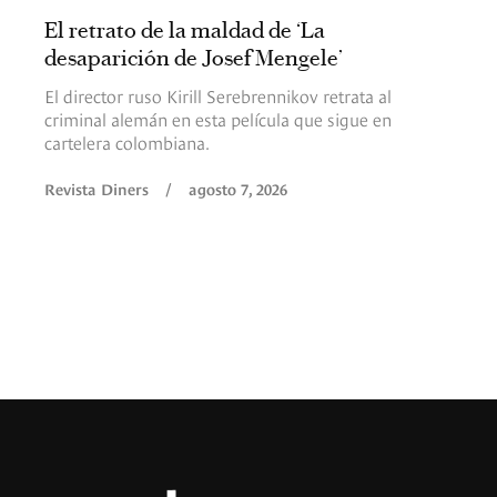
El retrato de la maldad de ‘La
desaparición de Josef Mengele’
El director ruso Kirill Serebrennikov retrata al
criminal alemán en esta película que sigue en
cartelera colombiana.
Revista Diners
/
agosto 7, 2026