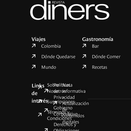
Viajes
Gastronomía
Colombia
Bar
Dónde Quedarse
Dónde Comer
Mundo
Recetas
Sobre
Políticas
Nota
Links
Nosotros
de
informativa
de
Privacidad
–
interés
Suscripciones
Actualización
Gobierno
de
Términos y
Corporativo
contenidos
Condiciones
digitales
Derechos y
Obligaciones