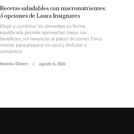
Recetas saludables con macronutrientes:
5 opciones de Laura Insignares
Elegir y combinar los alimentos en forma
equilibrada permite aprovechar mejor sus
beneficios, sin renunciar al placer de comer. Cinco
recetas para preparar en casa y disfrutar a
conciencia.
Revista Diners
/
agosto 6, 2026