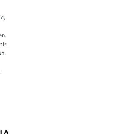
id,
en.
nis,
ón.
n
NA