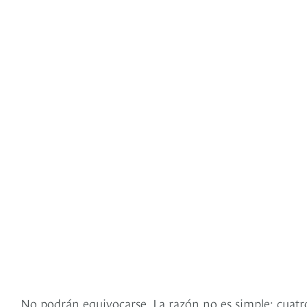
No podrán equivocarse. La razón no es simple: cuatr