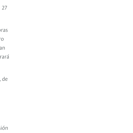
l 27
oras
ro
ían
rará
, de
sión