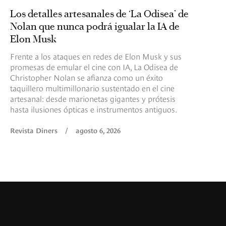
Los detalles artesanales de ‘La Odisea’ de
Nolan que nunca podrá igualar la IA de
Elon Musk
Frente a los ataques en redes de Elon Musk y sus
promesas de emular el cine con IA, La Odisea de
Christopher Nolan se afianza como un éxito
taquillero multimillonario sustentado en el cine
artesanal: desde marionetas gigantes y prótesis
hasta ilusiones ópticas e instrumentos antiguos.
Revista Diners
/
agosto 6, 2026