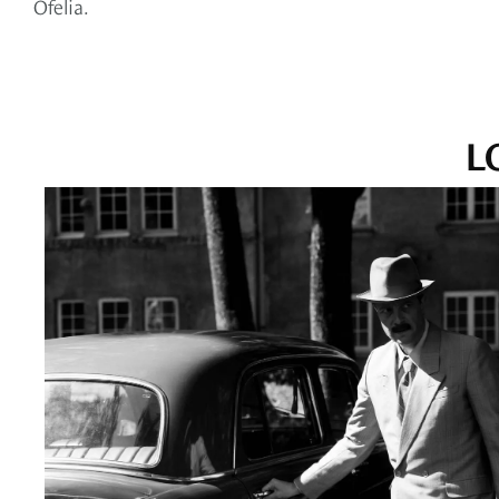
Ofelia.
L