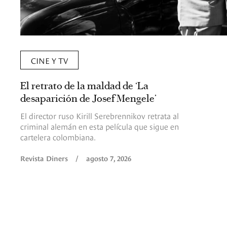
CINE Y TV
El retrato de la maldad de ‘La
desaparición de Josef Mengele’
El director ruso Kirill Serebrennikov retrata al
criminal alemán en esta película que sigue en
cartelera colombiana.
Revista Diners
/
agosto 7, 2026