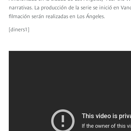
narrativas. La producción de la serie se inició en Va
filmación serán realizadas en Los Ángeles.
[diners1]