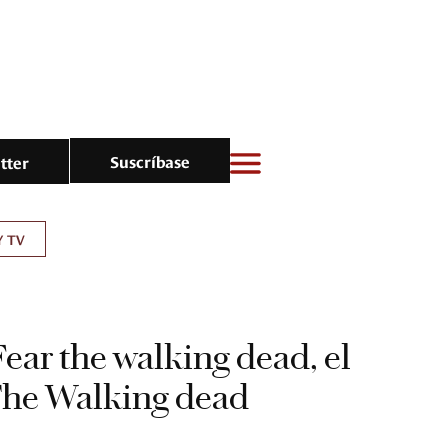
Suscríbase
tter
Y TV
Fear the walking dead, el
The Walking dead