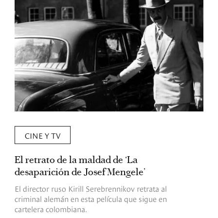
CINE Y TV
El retrato de la maldad de ‘La
L
desaparición de Josef Mengele’
d
d
El director ruso Kirill Serebrennikov retrata al
criminal alemán en esta película que sigue en
F
cartelera colombiana.
s