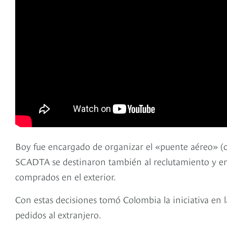
Boy fue encargado de organizar el «puente aéreo» (
SCADTA se destinaron también al reclutamiento y en
comprados en el exterior.
Con estas decisiones tomó Colombia la iniciativa en l
pedidos al extranjero.