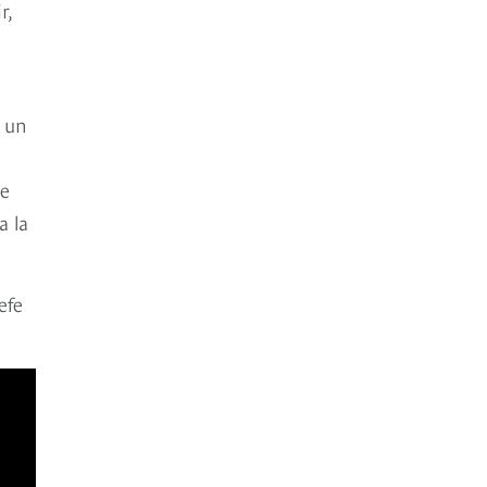
r,
, un
re
a la
efe