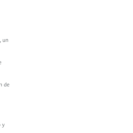
, un
e
ón de
ó y