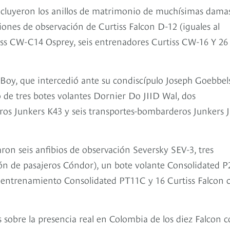
 incluyeron los anillos de matrimonio de muchísimas dama
ones de observación de Curtiss Falcon D-12 (iguales al
rtiss CW-C14 Osprey, seis entrenadores Curtiss CW-16 Y 26
Boy, que intercedió ante su condiscípulo Joseph Goebbels
 de tres botes volantes Dornier Do JIID Wal, dos
os Junkers K43 y seis transportes-bombarderos Junkers 
on seis anfibios de observación Seversky SEV-3, tres
ión de pasajeros Cóndor), un bote volante Consolidated P
e entrenamiento Consolidated PT11C y 16 Curtiss Falcon 
as sobre la presencia real en Colombia de los diez Falcon 