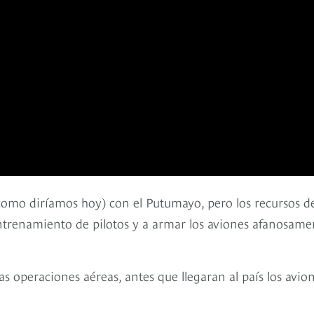
como diríamos hoy) con el Putumayo, pero los recursos d
trenamiento de pilotos y a armar los aviones afanosame
as operaciones aéreas, antes que llegaran al país los avio