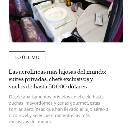
LO ÚLTIMO
Las aerolíneas más lujosas del mundo:
E
suites privadas, chefs exclusivos y
d
vuelos de hasta 30.000 dólares
E
c
Desde apartamentos privados en el cielo hasta
c
duchas, mayordomos y cenas gourmet, estas
son las aerolíneas que han llevado el lujo aéreo a
R
otro nivel y se encuentran entre las más
exclusivas del mundo.