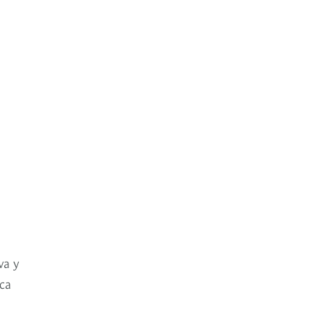
va y
ica