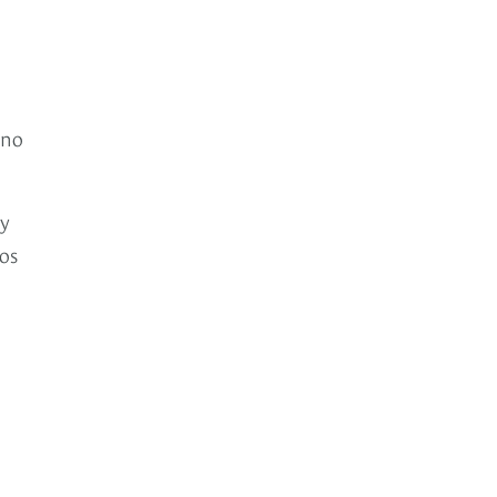
ino
 y
os