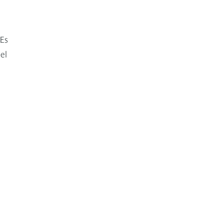
 Es
el