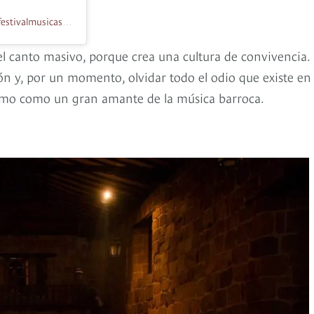
Una publicación compartida de Festival Música Sacra Bogotá (@festivalmusicasacra)
el canto masivo, porque crea una cultura de convivencia.
ión y, por un momento, olvidar todo el odio que existe en 
ismo como un gran amante de la música barroca.