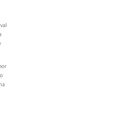
val
a
y
por
co
na