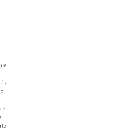
que
zó a
so
 de
s
rto