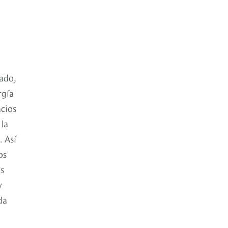
cado,
rgía
acios
 la
. Así
os
as
y
da