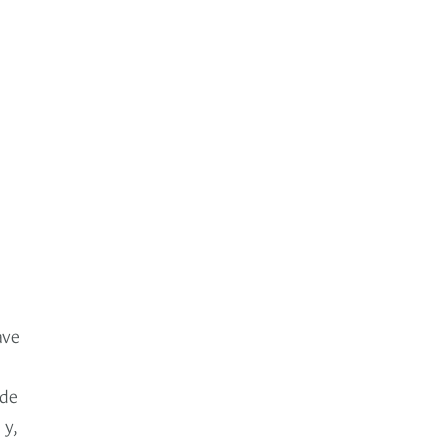
ave
 de
 y,