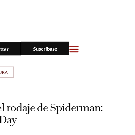
Suscríbase
tter
URA
el rodaje de Spiderman:
 Day