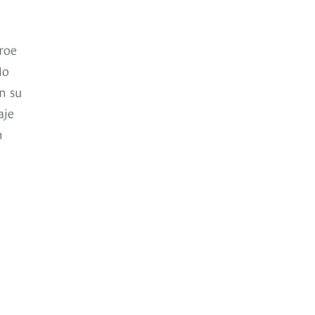
roe
No
n su
aje
n