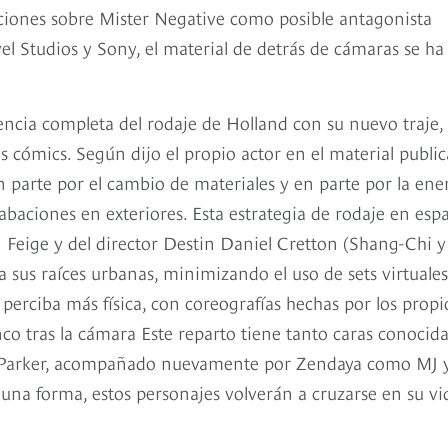
iones sobre Mister Negative como posible antagonista
el Studios y Sony, el material de detrás de cámaras se ha
uencia completa del rodaje de Holland con su nuevo traje,
os cómics. Según dijo el propio actor en el material publi
 en parte por el cambio de materiales y en parte por la ene
abaciones en exteriores. Esta estrategia de rodaje en esp
 Feige y del director Destin Daniel Cretton (Shang-Chi y
a sus raíces urbanas, minimizando el uso de sets virtuales
e perciba más física, con coreografías hechas por los propi
nco tras la cámara Este reparto tiene tanto caras conocid
 Parker, acompañado nuevamente por Zendaya como MJ 
una forma, estos personajes volverán a cruzarse en su vi