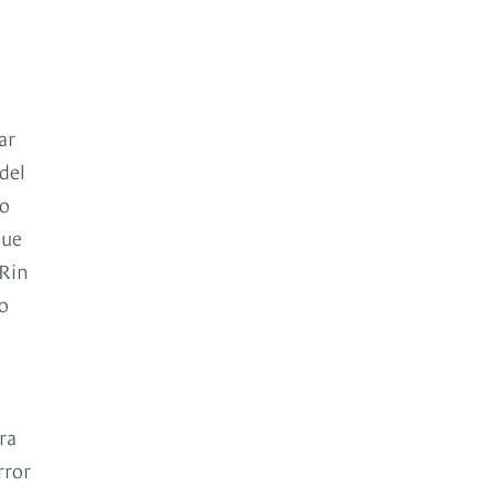
ar
del
lo
que
 Rin
io
ra
rror