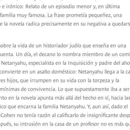
o e irónico: Relato de un episodio menor y, en última
na familia muy famosa. La frase prometía pequeñez, una
 de la novela radica precisamente en su negativa a quedar
bre la vida de un historiador judío que enseña en una
ncuenta. Un día, el decano lo nombra miembro de un com
Netanyahu, especialista en la Inquisición y padre del ah
 convierte en un asalto doméstico: Netanyahu llega a la c
es hijos, que irrumpen en su vida con la torpeza y la
s mínimas de convivencia. Lo que supuestamente iba a se
ento en la novela apunta más allá del hecho en sí, hacia la
tico que encarna la familia Netanyahu. Y, aun así, dado el
Cohen no tenía razón al calificarlo de insignificante des
pués, su intrusión en la casa de un profesor no es más q