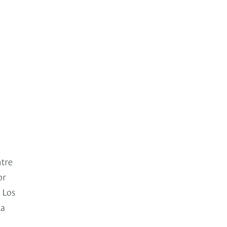
ntre
or
 Los
La