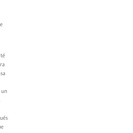
se
ité
ora
asa
r un
s
pués
ue