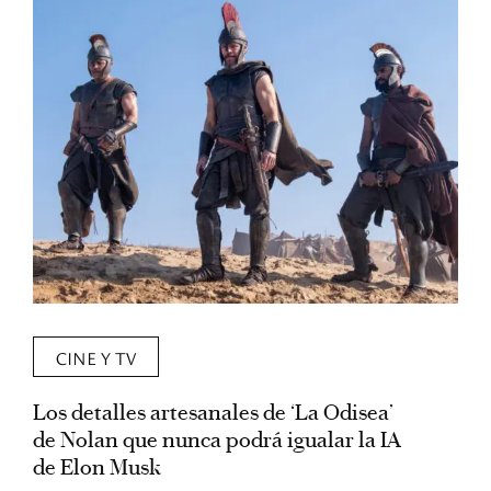
CINE Y TV
Los detalles artesanales de ‘La Odisea’
R
de Nolan que nunca podrá igualar la IA
m
de Elon Musk
I