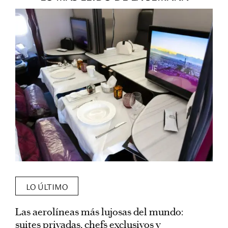
LO ÚLTIMO
Las aerolíneas más lujosas del mundo:
E
suites privadas, chefs exclusivos y
d